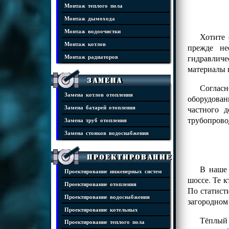
Монтаж теплого пола
Монтаж дымохода
Монтаж водоочистки
Хотите 
Монтаж котлов
прежде не
гидравличе
Монтаж радиаторов
материалы 
Замена
Соглас
Замена котлов отопления
оборудова
частного 
Замена батарей отопления
трубопрово
Замена труб отопления
Замена стояков водоснабжения
Проектирование
В наше 
Проектирование инженерных систем
шоссе. Те 
Проектирование отопления
По статист
Проектирование водоснабжения
загородном
Проектирование котельных
Тёплый 
Проектирование теплого пола