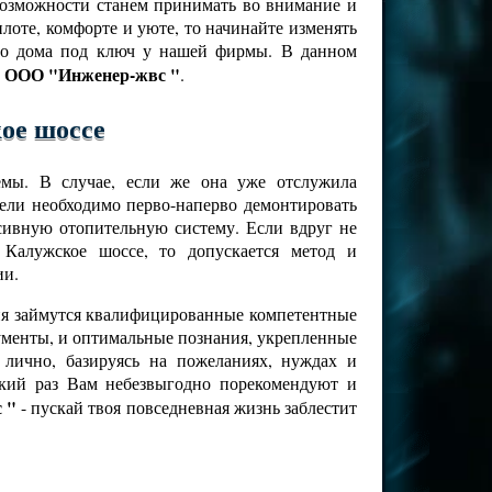
 возможности станем принимать во внимание и
лоте, комфорте и уюте, то начинайте изменять
ого дома под ключ у нашей фирмы. В данном
ООО "Инженер-жвс "
-
.
ое шоссе
емы. В случае, если же она уже отслужила
цели необходимо перво-наперво демонтировать
ссивную отопительную систему. Если вдруг не
Калужское шоссе, то допускается метод и
ии.
ния займутся квалифицированные компетентные
рументы, и оптимальные познания, укрепленные
лично, базируясь на пожеланиях, нуждах и
кий раз Вам небезвыгодно порекомендуют и
 "
- пускай твоя повседневная жизнь заблестит