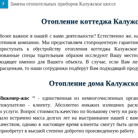
Замена отопительных приборов Калужское шоссе
Отопление коттеджа Калужс
более важное в нашей с вами деятельности? Естественно же, 
отников компании. Мы предоставляем стопроцентную гарантию
приступать к обустройству отопления коттеджа Калужск
ованные спецы тщательным образом исследуют Вашу местнос
ходящее именно для Вашего объекта. В случае, если Вам л
расценкам, то наши сотрудники подберут Вам подходящий прод
Отопление дома Калужско
нженер-жвс "
- единственная из немногочисленных орган
 покупателю - клиенту. Абсолютно никаких излишних расхо
и услуги. Вопрос стоимость-качество по большому счету ни разу
ыло истрачено масса долгих лет на выстраивание нашей с в
ачеством, однако в настоящее время клиенты смогут быть цел
 приобретут в высшей степени добротно произведенную работу.