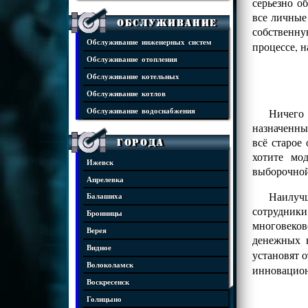
серьезно о
все личные
Обслуживание
собственну
Обслуживание инженерных систем
процессе, 
Обслуживание отопления
Обслуживание котельных
Обслуживание котлов
Ничего
Обслуживание водоснабжения
назначенны
всё старое
Города
хотите мо
Ижевск
выборочной
Апрелевка
Наилучш
Балашиха
сотрудники
Бронницы
многовеко
Верея
денежных 
Видное
установят 
Волоколамск
инновацио
Воскресенск
Голицыно