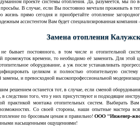
бдуманном проекте системы отопления. Да, разумеется, мы по
 просьбы. В случае, если Вы постоянно мечтали проживать в теп
ю жизнь прямо сегодня и приобретайте отопление загородн
надежным ассистентом Вам будет специализированная компания 
Замена отопления Калужск
 не бывает постоянного, в том числе и отопительной сист
й промежуток времени, то необходимо её заменить. Для этой 
 отопительное оборудование, а уж после устанавливать прогре
дифицировать целиком и полностью отопительную систему 
 замены, и превосходной высокопрофессиональной модернизац
им решением останется тот, в случае, если сменой оборудова
, в следствии того, что у них присутствуют и подходящие инст
вой практикой монтажа отопительных систем. Выбирать Вам 
возможностях. Со своей стороны, наши опытные мастера вся
ООО "Инженер-жвс
отопление по бросовым ценам и правильно!
нными насыщенными ощущениями!