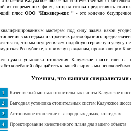
отопления Калужское шоссе наша отечественная строительно
ой из современных фирм, которая готова предоставить список
ООО "Инженер-жвс "
ющий плюс
- это конечно безупречно
валифицированным мастерам под силу задача какой угодно 
отопления в коттеджах и строениях разнообразного предназна
вляется то, что мы осуществляем подобную сервисную услугу н
муртская Республике, к примеру гражданам, проживающим Ка
ам нужна установка отопления Калужское шоссе или на гр
я без колебаний обращайтесь к нашей фирме - мы непоколебим
Уточним, что нашими специалистами 
Качественый монтаж отопительных систем Калужское шосс
Выгодная установка отопительных систем Калужское шосс
Автономное отопление в загородных домах, коттеджах
Проектирование качественного плана для вашего объекта