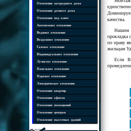
Монтаж 
Отопление загородного дома
единственн
Отопление дачного дома
Доминиру
Отопление под ключ
качества.
Автономное отопление
Нашим к
Водяное отопление
прокладка 
Воздушное отопление
по праву я
Газовое отопление
жильцам Уд
Индивидуальное отопление
Если В
Лучистое отопление
промедлени
Панельное отопление
Паровое отопление
Электрическое отопление
Отопление квартир
Отопление офисов
Отопление помещений
Отопление центров
Отопление высотных зданий