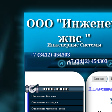
ООО "Инжене
жвс "
Инженерные Системы
+7 (3412) 454303
+7 (3412) 454303
Главная
Главная
Предыдующа
Отопление
Отопление без газа
Отопление коттеджа
Отопление частного дома