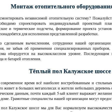
Монтаж отопительного оборудовани
смонтировать независимой отопительную систему? Пожалуйста
обходимо спроектировать индивидуальный проектный пла
ские и термические подсчеты, формирование проекта установ
понадобятся для исполнения представленной разработки.
но сделанным вычислениям, сотрудники нашей организации
ния, не забыв об применении специализированных приборов,
дома оборудуется на высококлассном уровне. Последующим ш
да и батарей отопления.
Тёплый пол Калужское шоссе
современное время всё наиболее востребованным и стильным
кто живет в больших мегаполисах и жители небольших деревень
ическим данным, почти каждый 5-ый клиент выражает желание 
 доме. Грамотные специалисты нашей организации могут предост
пол Калужское шоссе мы для Вас нормализуем высококачеств