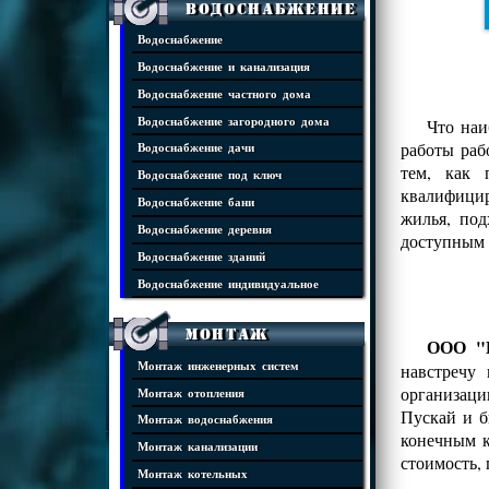
Водоснабжение
Водоснабжение
Водоснабжение и канализация
Водоснабжение частного дома
Водоснабжение загородного дома
Что наи
работы раб
Водоснабжение дачи
тем, как 
Водоснабжение под ключ
квалифицир
Водоснабжение бани
жилья, под
Водоснабжение деревня
доступным 
Водоснабжение зданий
Водоснабжение индивидуальное
Монтаж
ООО "И
Монтаж инженерных систем
навстречу
организаци
Монтаж отопления
Пускай и б
Монтаж водоснабжения
конечным к
Монтаж канализации
стоимость,
Монтаж котельных