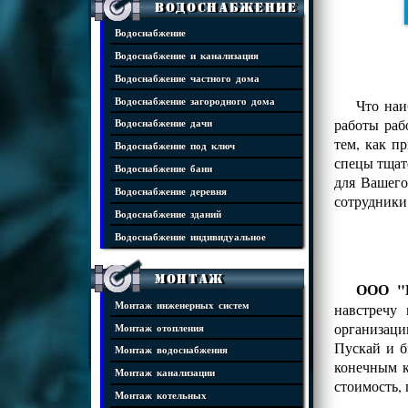
Водоснабжение
Водоснабжение
Водоснабжение и канализация
Водоснабжение частного дома
Водоснабжение загородного дома
Что наи
работы раб
Водоснабжение дачи
тем, как п
Водоснабжение под ключ
спецы тщат
Водоснабжение бани
для Вашего
Водоснабжение деревня
сотрудники
Водоснабжение зданий
Водоснабжение индивидуальное
Монтаж
ООО "И
Монтаж инженерных систем
навстречу
организаци
Монтаж отопления
Пускай и б
Монтаж водоснабжения
конечным к
Монтаж канализации
стоимость,
Монтаж котельных