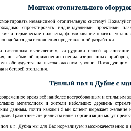
Монтаж отопительного оборудо
смонтировать независимой отопительную систему? Пожалуйста
обходимо спроектировать индивидуальный проектный пла
ские и термические подсчеты, формирование проекта установ
понадобятся для исполнения представленной разработки.
но сделанным вычислениям, сотрудники нашей организации
ния, не забыв об применении специализированных приборов,
дома оборудуется на высококлассном уровне. Последующим ш
да и батарей отопления.
Тёплый пол в Дубне с м
современное время всё наиболее востребованным и стильным явл
ольших мегаполисах и жители небольших деревень стремят
ским данным, почти каждый 5-ый клиент выражает желание и
 доме. Грамотные специалисты нашей организации могут предост
пол в г. Дубна мы для Вас нормализуем высококачественно и н