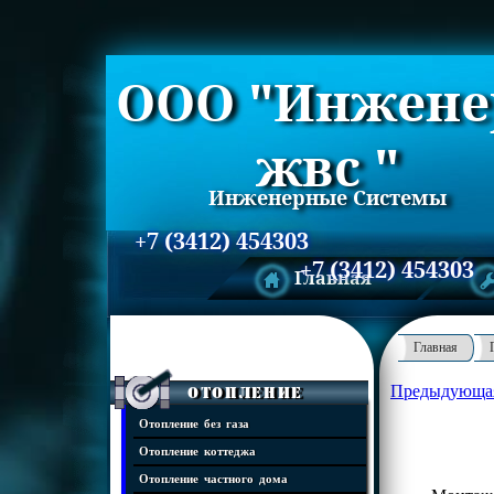
ООО "Инжене
жвс "
Инженерные Системы
+7 (3412) 454303
+7 (3412) 454303
Главная
Главная
Предыдующа
Отопление
Отопление без газа
Отопление коттеджа
Отопление частного дома