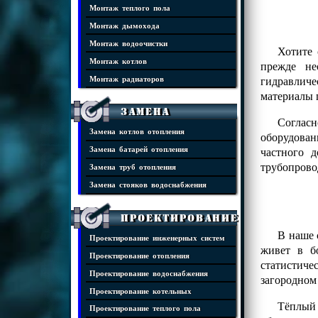
Монтаж теплого пола
Монтаж дымохода
Монтаж водоочистки
Хотите 
Монтаж котлов
прежде не
гидравличе
Монтаж радиаторов
материалы 
Замена
Соглас
Замена котлов отопления
оборудова
частного 
Замена батарей отопления
трубопрово
Замена труб отопления
Замена стояков водоснабжения
Проектирование
В наше 
Проектирование инженерных систем
живет в б
Проектирование отопления
статистиче
Проектирование водоснабжения
загородном
Проектирование котельных
Тёплый 
Проектирование теплого пола