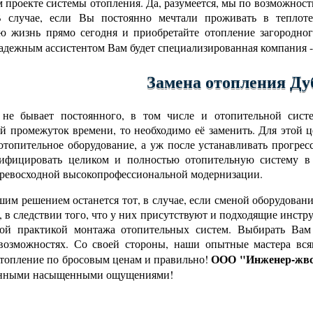
 проекте системы отопления. Да, разумеется, мы по возможнос
В случае, если Вы постоянно мечтали проживать в теплоте
ю жизнь прямо сегодня и приобретайте отопление загородн
надежным ассистентом Вам будет специализированная компания 
Замена отопления Ду
 не бывает постоянного, в том числе и отопительной сист
й промежуток времени, то необходимо её заменить. Для этой 
 отопительное оборудование, а уж после устанавливать прогре
дифицировать целиком и полностью отопительную систему в 
превосходной высокопрофессиональной модернизации.
им решением останется тот, в случае, если сменой оборудова
, в следствии того, что у них присутствуют и подходящие инст
вой практикой монтажа отопительных систем. Выбирать Вам 
возможностях. Со своей стороны, наши опытные мастера вся
ООО "Инженер-жвс
отопление по бросовым ценам и правильно!
нными насыщенными ощущениями!