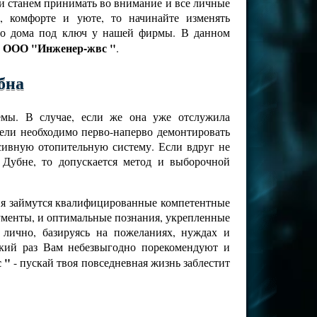
ти станем принимать во внимание и все личные
, комфорте и уюте, то начинайте изменять
ого дома под ключ у нашей фирмы. В данном
ООО "Инженер-жвс "
-
.
бна
емы. В случае, если же она уже отслужила
цели необходимо перво-наперво демонтировать
ссивную отопительную систему. Если вдруг не
Дубне, то допускается метод и выборочной
ния займутся квалифицированные компетентные
рументы, и оптимальные познания, укрепленные
лично, базируясь на пожеланиях, нуждах и
кий раз Вам небезвыгодно порекомендуют и
 "
- пускай твоя повседневная жизнь заблестит