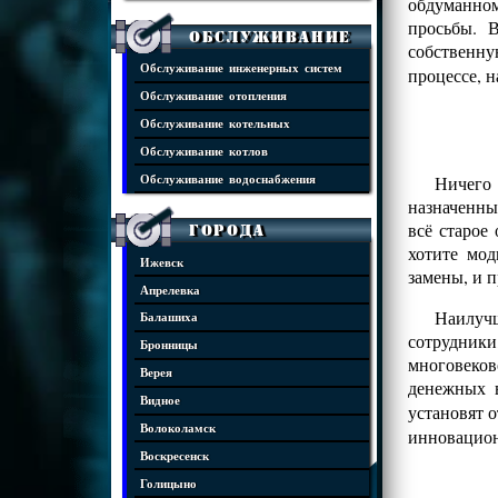
обдуманном
просьбы. 
Обслуживание
собственну
Обслуживание инженерных систем
процессе, 
Обслуживание отопления
Обслуживание котельных
Обслуживание котлов
Ничего
Обслуживание водоснабжения
назначенны
всё старое
Города
хотите мо
Ижевск
замены, и 
Апрелевка
Наилучш
Балашиха
сотрудники
Бронницы
многовеко
Верея
денежных 
Видное
установят 
Волоколамск
инновацио
Воскресенск
Голицыно