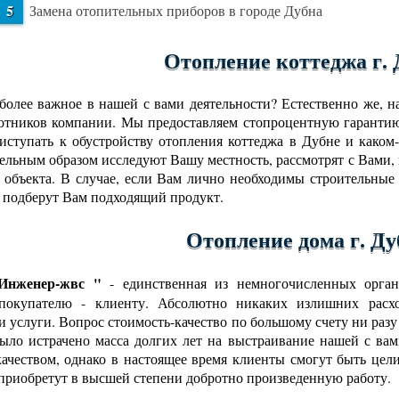
Замена отопительных приборов в городе Дубна
Отопление коттеджа г. 
более важное в нашей с вами деятельности? Естественно же, 
отников компании. Мы предоставляем стопроцентную гарантию
риступать к обустройству отопления коттеджа в Дубне и како
ельным образом исследуют Вашу местность, рассмотрят с Вами,
 объекта. В случае, если Вам лично необходимы строительные
 подберут Вам подходящий продукт.
Отопление дома г. Ду
нженер-жвс "
- единственная из немногочисленных орган
 покупателю - клиенту. Абсолютно никаких излишних расхо
и услуги. Вопрос стоимость-качество по большому счету ни разу
ыло истрачено масса долгих лет на выстраивание нашей с в
ачеством, однако в настоящее время клиенты смогут быть цел
 приобретут в высшей степени добротно произведенную работу.