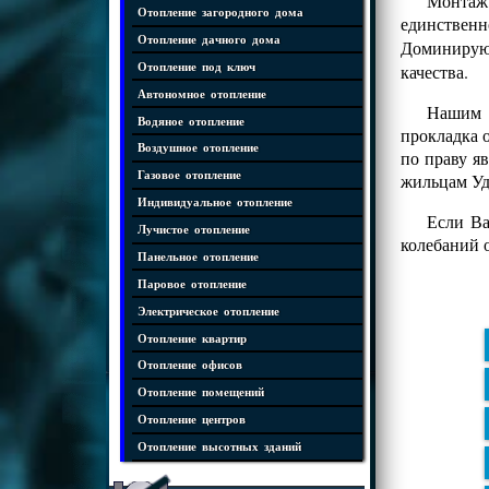
Монтаж
Отопление загородного дома
единственн
Отопление дачного дома
Доминиру
Отопление под ключ
качества.
Автономное отопление
Нашим к
Водяное отопление
прокладка 
Воздушное отопление
по праву я
Газовое отопление
жильцам Уд
Индивидуальное отопление
Если Ва
Лучистое отопление
колебаний 
Панельное отопление
Паровое отопление
Электрическое отопление
Отопление квартир
Отопление офисов
Отопление помещений
Отопление центров
Отопление высотных зданий