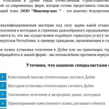
 отопления в Дубне Наша отечественная строительно-мон
ой из современных фирм, которая готова предоставить список
ООО "Инженер-жвс "
ющий плюс
- это конечно безупречно
валифицированным мастерам под силу задача какой угодно 
отопления в коттеджах и строениях разнообразного предназна
вляется то, что мы осуществляем подобную сервисную услугу н
муртская Республике, к примеру гражданам, проживающим в го
м нужна установка отопления в Дубне или на граничащих терр
обращайтесь к нашей фирме - мы непоколебимо протянем верну
Уточним, что нашими специалистами 
Качественый монтаж отопительных систем в Дубне
Выгодная установка отопительных систем в Дубне
Автономное отопление в загородных домах, коттеджах
Проектирование качественного плана для вашего объекта