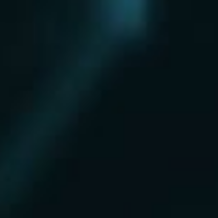
Нахабино
Ногинск
Одинцово
Ожерелье
Озеры
Октябрьский
Опалиха
Орехово-Зуево
Павловский Посад
Пересвет
Пироговский
Поварово
Подольск
Протвино
Пушкино
Пущино
Раменское
Реутов