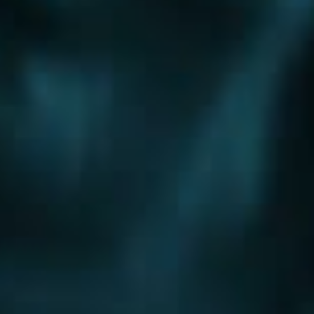
Шоссе
Алтуфьевское шоссе
Боровское шоссе
Варшавское шоссе
Волоколамское шоссе
Горьковское шоссе
Дмитровское шоссе
Егорьевское шоссе
Ильинское шоссе
Калужское шоссе
Каширское шоссе
Киевское шоссе
Куркинское шоссе
Ленинградское шоссе
Минское шоссе
Можайское шоссе
Новокаширское шоссе