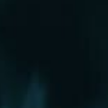
Рошаль
Руза
Сергиев Посад
Серпухов
Солнечногорск
Старая Купавна
Ступино
Сходня
Талдом
Троицк
Химки
Фрязино
Хотьково
Храпуново
Черноголовка
Чехов
Шатура
Щелково