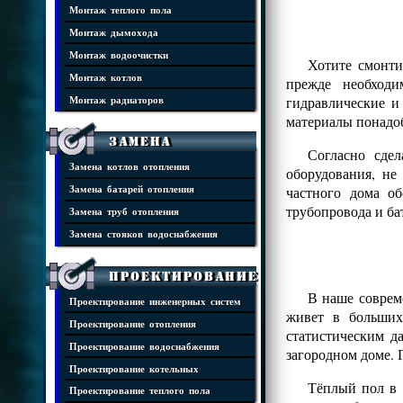
Монтаж теплого пола
Монтаж дымохода
Монтаж водоочистки
Хотите смонти
Монтаж котлов
прежде необходи
гидравлические и
Монтаж радиаторов
материалы понадоб
Замена
Согласно сде
Замена котлов отопления
оборудования, н
частного дома о
Замена батарей отопления
трубопровода и ба
Замена труб отопления
Замена стояков водоснабжения
Проектирование
В наше соврем
Проектирование инженерных систем
живет в больших
Проектирование отопления
статистическим д
Проектирование водоснабжения
загородном доме. 
Проектирование котельных
Тёплый пол в 
Проектирование теплого пола