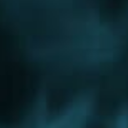
Новорижское шоссе
Новорязанское шоссе
Новосходненское шоссе
Носовихинское шоссе
Осташковское шоссе
Пятницкое шоссе
Рогачевское шоссе
Рублево-Успенское шоссе
Симферопольское шоссе
Сколковское шоссе
Щелковское шоссе
Ярославское шоссе
Вы были тут ранее....
Дедовск
Кашира
Ногинск