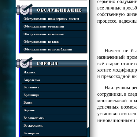
серьезно обдуман
все личные просьб
Обслуживание
собственную жизн
Обслуживание инженерных систем
процессе, надежны
Обслуживание отопления
Обслуживание котельных
Обслуживание котлов
Ничего не бы
Обслуживание водоснабжения
назначенный пром
всё старое отопит
Города
хотите модифицир
Ижевск
и превосходной в
Апрелевка
Наилучшим реш
Балашиха
сотрудники, в сле
Бронницы
многовековой пр
Верея
денежных возмож
Видное
установят отопле
Волоколамск
инновационными 
Воскресенск
Голицыно