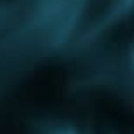
Одинцово
Ожерелье
Подольск
Протвино
Пушкино
Яхрома
Монтаж водоснабжения