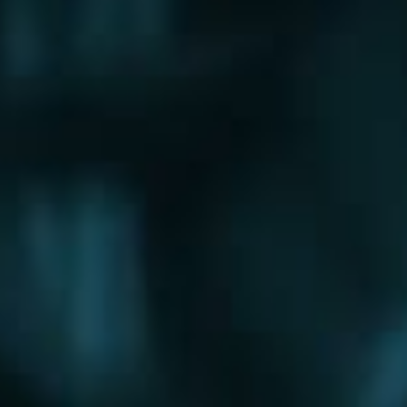
Щербинка
Электрогорск
Электросталь
Электроугли
Юбилейный
Яхрома
Округа
Восточный округ
Западный округ
Северный округ
Северо-Восточный округ
Северо-Западный округ
Центральный округ
Юго-Восточный округ
Юго-Западный округ
Южный округ
Зеленоградский округ