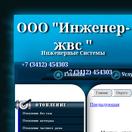
ООО "Инженер-
жвс "
Инженерные Системы
+7 (3412) 454303
+7 (3412) 454303
Главная
Усл
Главная
Округа
Предыдующая
Отопление
Отопление без газа
Отопление коттеджа
Отопление частного дома