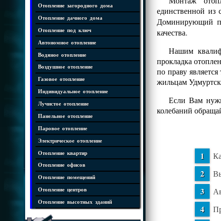
Монтаж отопл
Отопление загородного дома
единственной из 
Отопление дачного дома
Доминирующий 
Отопление под ключ
качества.
Автономное отопление
Нашим квалифи
Водяное отопление
прокладка отопле
Воздушное отопление
по праву является
Газовое отопление
жильцам Удмуртск
Индивидуальное отопление
Если Вам нужн
Лучистое отопление
колебаний обраща
Панельное отопление
Паровое отопление
Электрическое отопление
Отопление квартир
Ка
Отопление офисов
Вы
Отопление помещений
Ав
Отопление центров
Отопление высотных зданий
Пр