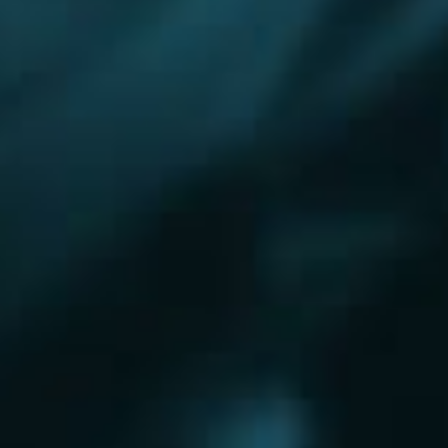
Королёв
Красково
Красноармейск
Красногорск
Краснозаводск
Кубинка
Куровское
Ликино-Дулево
Лобня
Лосино-Петровский
Луховицы
Лыткарино
Люберцы
Малаховка
Можайск
Московский
Ижевск
Наро-Фоминск