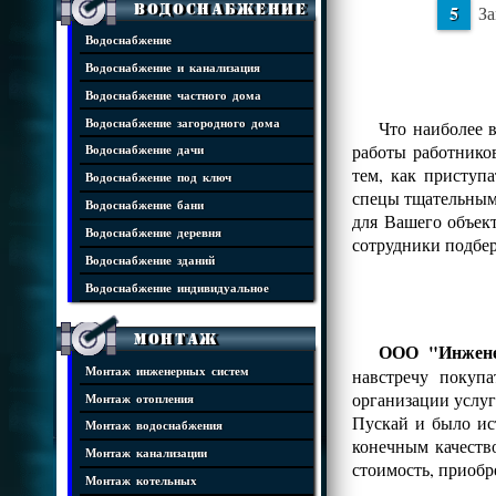
Водоснабжение
За
Водоснабжение
Водоснабжение и канализация
Водоснабжение частного дома
Водоснабжение загородного дома
Что наиболее 
работы работнико
Водоснабжение дачи
тем, как приступ
Водоснабжение под ключ
спецы тщательным 
Водоснабжение бани
для Вашего объек
Водоснабжение деревня
сотрудники подбе
Водоснабжение зданий
Водоснабжение индивидуальное
Монтаж
ООО "Инжене
Монтаж инженерных систем
навстречу покуп
организации услуг
Монтаж отопления
Пускай и было ис
Монтаж водоснабжения
конечным качеств
Монтаж канализации
стоимость, приобр
Монтаж котельных